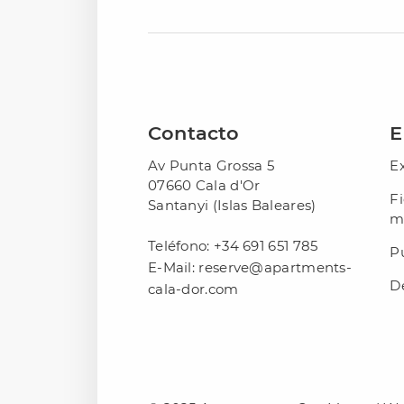
Contacto
E
Av Punta Grossa 5
E
07660 Cala d'Or
Fi
Santanyi (Islas Baleares)
m
Teléfono:
+34 691 651 785
Pu
E-Mail:
reserve@apartments-
D
cala-dor.com