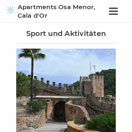
Apartments Osa Menor,
Cala d'Or
Sport und Aktivitäten
Home
Apartments
Umgebung
Ausflugsziele Mallorca
Feste, Feiern und Märkte
Yachthäfen und Strände